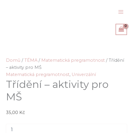
Přeskočit
na
obsah
Domů
/
TÉMA
/
Matematická pregramotnost
/ Třídění
– aktivity pro MŠ
Matematická pregramotnost
,
Univerzální
Třídění – aktivity pro
MŠ
35,00
Kč
Třídění
-