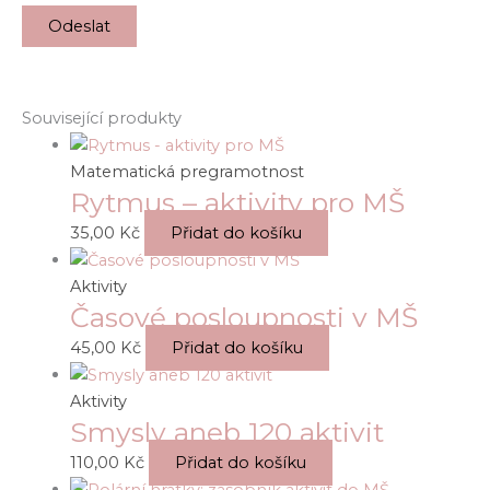
Související produkty
Matematická pregramotnost
Rytmus – aktivity pro MŠ
35,00
Kč
Přidat do košíku
Aktivity
Časové posloupnosti v MŠ
45,00
Kč
Přidat do košíku
Aktivity
Smysly aneb 120 aktivit
110,00
Kč
Přidat do košíku