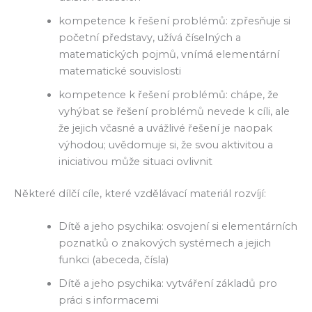
kompetence k řešení problémů: zpřesňuje si
početní představy, užívá číselných a
matematických pojmů, vnímá elementární
matematické souvislosti
kompetence k řešení problémů: chápe, že
vyhýbat se řešení problémů nevede k cíli, ale
že jejich včasné a uvážlivé řešení je naopak
výhodou; uvědomuje si, že svou aktivitou a
iniciativou může situaci ovlivnit
Některé dílčí cíle, které vzdělávací materiál rozvíjí:
Dítě a jeho psychika: osvojení si elementárních
poznatků o znakových systémech a jejich
funkci (abeceda, čísla)
Dítě a jeho psychika: vytváření základů pro
práci s informacemi