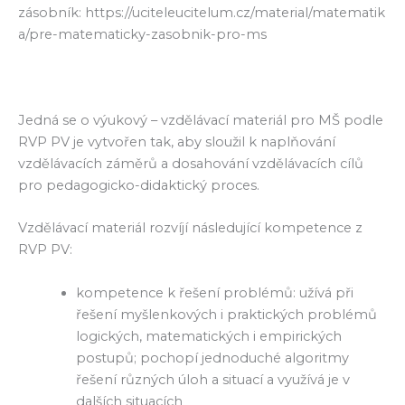
zásobník: https://uciteleucitelum.cz/material/matematik
a/pre-matematicky-zasobnik-pro-ms
Jedná se o výukový – vzdělávací materiál pro MŠ podle
RVP PV je vytvořen tak, aby sloužil k naplňování
vzdělávacích záměrů a dosahování vzdělávacích cílů
pro pedagogicko-didaktický proces.
Vzdělávací materiál rozvíjí následující kompetence z
RVP PV:
kompetence k řešení problémů: užívá při
řešení myšlenkových i praktických problémů
logických, matematických i empirických
postupů; pochopí jednoduché algoritmy
řešení různých úloh a situací a využívá je v
dalších situacích