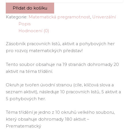
aktivity
Přidat do košíku
pro
MŠ
Kategorie:
Matematická pregramotnost
,
Univerzální
množství
Popis
Hodnocení (0)
Zásobník pracovních listů, aktivit a pohybových her
pro rozvoj matematických představ!
Tento soubor obsahuje na 19 stranách dohromady 20
aktivit na téma třídění.
Okruh je tvořen úvodní stranou (cíle, klíčová slova a
seznam aktivit), následuje 10 pracovních listů, 5 aktivit a
5 pohybových her.
Téma třídění je jedno z 10 okruhů velkého souboru,
který obsahuje dohromady 180 aktivit –
Prematematický