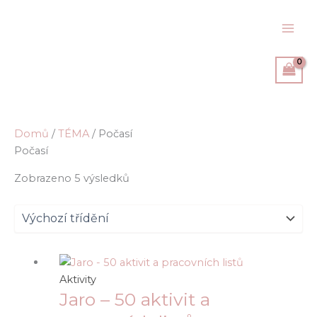
Přeskočit
na
obsah
Domů
/
TÉMA
/ Počasí
Počasí
Zobrazeno 5 výsledků
Aktivity
Jaro – 50 aktivit a