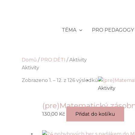
Přeskočit
na
obsah
TÉMA
PRO PEDAGOGY
Domů
/
PRO DĚTI
/ Aktivity
Aktivity
Zobrazeno 1. – 12. z 126 výsledků
Aktivity
(pre)Matematický zásobn
130,00
Kč
Přidat do košíku