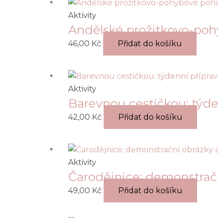
Aktivity
Andělské prožitkovo-po
46,00
Kč
Přidat do košíku
Aktivity
Barevnou cestičkou: týde
42,00
Kč
Přidat do košíku
Aktivity
Čarodějnice: demonstračn
49,00
Kč
Přidat do košíku