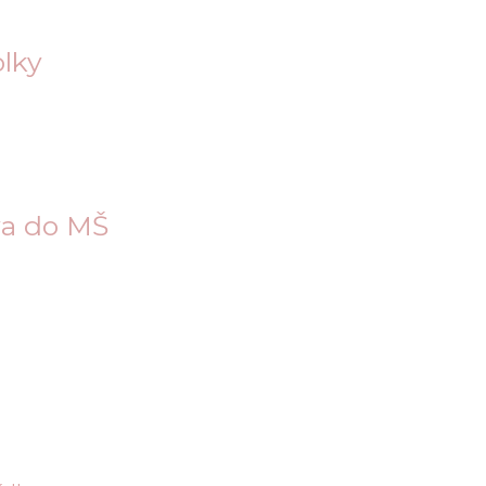
olky
ava do MŠ