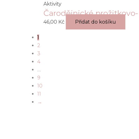
Aktivity
Čarodějnické prožitkov
46,00
Kč
Přidat do košíku
1
2
3
4
…
9
10
11
→