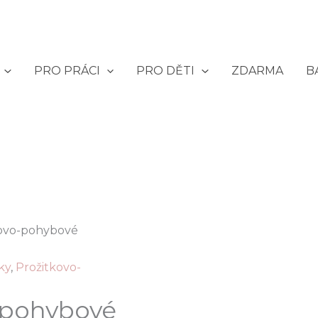
PRO PRÁCI
PRO DĚTI
ZDARMA
B
kovo-pohybové
ky
,
Prožitkovo-
-pohybové