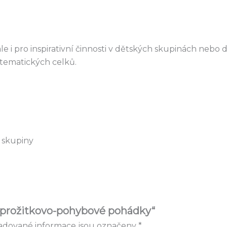
le i pro inspirativní činnosti v dětských skupinách nebo 
tematických celků.
í skupiny
b prožitkovo-pohybové pohádky“
adované informace jsou označeny
*