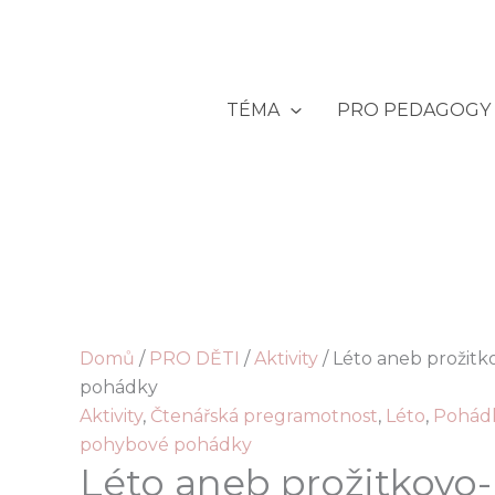
Přeskočit
na
obsah
TÉMA
PRO PEDAGOGY
Domů
/
PRO DĚTI
/
Aktivity
/ Léto aneb prožit
pohádky
Aktivity
,
Čtenářská pregramotnost
,
Léto
,
Pohád
pohybové pohádky
Léto aneb prožitkovo