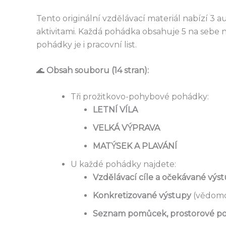
Tento originální vzdělávací materiál nabízí 3
aktivitami. Každá pohádka obsahuje 5 na sebe na
pohádky je i pracovní list.
🌊
Obsah souboru (14 stran):
Tři prožitkovo-pohybové pohádky:
LETNÍ VÍLA
VELKÁ VÝPRAVA
MATÝSEK A PLAVÁNÍ
U každé pohádky najdete:
Vzdělávací cíle a očekávané výs
Konkretizované výstupy
(vědomos
Seznam pomůcek, prostorové po