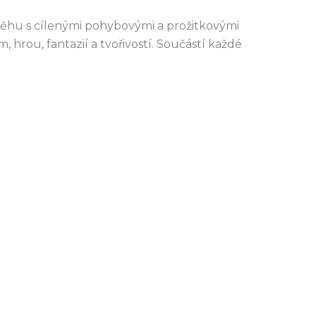
íběhu s cílenými pohybovými a prožitkovými
 hrou, fantazií a tvořivostí. Součástí každé