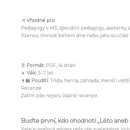
📌
Vhodné pro:
Pedagogy v MŠ, speciální pedagogy, asistenty, a
řízenou činnost během dne nebo jako součást 
📄
Formát:
PDF, 14 stran
👧
Věk:
3–7 let
👩‍🏫
Použití:
Třída, herna, zahrada, menší i větš
Recenze
Zatím zde nejsou žádné recenze.
Buďte první, kdo ohodnotí „Léto ane
Vaše e-mailová adresa nebude zveřejněna.
Vyž