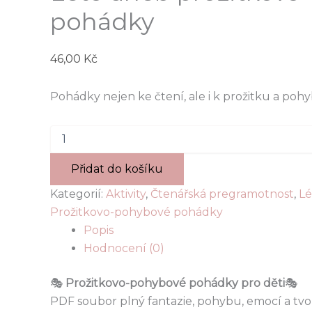
pohádky
46,00
Kč
Pohádky nejen ke čtení, ale i k prožitku a pohy
Léto
aneb
prožitkovo-
Přidat do košíku
pohybové
pohádky
Kategorií:
Aktivity
,
Čtenářská pregramotnost
,
Lé
množství
Prožitkovo-pohybové pohádky
Popis
Hodnocení (0)
🎭
Prožitkovo-pohybové pohádky pro děti
🎭
PDF soubor plný fantazie, pohybu, emocí a tvo