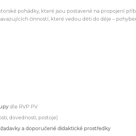
 autorské pohádky, které jsou postavené na propojení př
vazujících činností, které vedou děti do děje – pohybem,
tupy
dle RVP PV
ti, dovednosti, postoje)
žadavky a doporučené didaktické prostředky