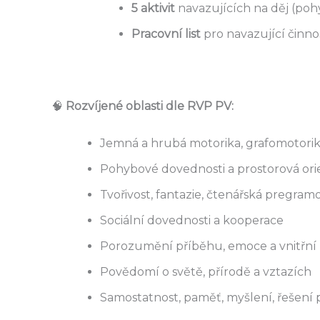
5 aktivit
navazujících na děj (pohy
Pracovní list
pro navazující činno
🧠
Rozvíjené oblasti dle RVP PV:
Jemná a hrubá motorika, grafomotori
Pohybové dovednosti a prostorová ori
Tvořivost, fantazie, čtenářská pregram
Sociální dovednosti a kooperace
Porozumění příběhu, emoce a vnitřní 
Povědomí o světě, přírodě a vztazích
Samostatnost, paměť, myšlení, řešení