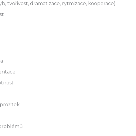
b, tvořivost, dramatizace, rytmizace, kooperace)
st
ka
entace
otnost
prožitek
 problémů