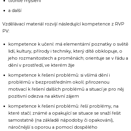
tvořivé myšlení
a další
Vzdělávací materiál rozvíjí následující kompetence z RVP
PV:
kompetence k učení: má elementární poznatky o světě
lidí, kultury, přírody i techniky, který dítě obklopuje, o
jeho rozmanitostech a proměnách; orientuje se v řádu a
dění v prostředí, ve kterém žije
kompetence k řešení problémů: si všímá dění i
problémů v bezprostředním okolí; přirozenou
motivací k řešení dalších problémů a situací je pro něj
pozitivní odezva na aktivní zájem
kompetence k řešení problémů: řeší problémy, na
které stačí; známé a opakující se situace se snaží řešit
samostatně (na základě nápodoby či opakování),
náročnější s oporou a pomocí dospělého