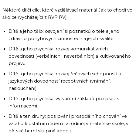
Některé dílčí cíle, které vzdělávací materiál Jak to chodí ve
školce (vycházející z RVP PV):
Dítě a jeho tělo: osvojení si poznatků o těle a jeho
zdraví, o pohybových činnostech a jejich kvalitě
Dítě a jeho psychika: rozvoj komunikativních
dovedností (verbálních i neverbálních) a kultivovaného
projevu
Dítě a jeho psychika: rozvoj řečových schopností a
jazykových dovedností receptivních (vnímání,
naslouchání)
Dítě a jeho psychika: vytváření základů pro práci s
informacemi
Dítě a ten druhý: posilování prosociálního chování ve
vztahu k ostatním lidem (v rodině, v mateřské škole, v
dětské herní skupině apod.)