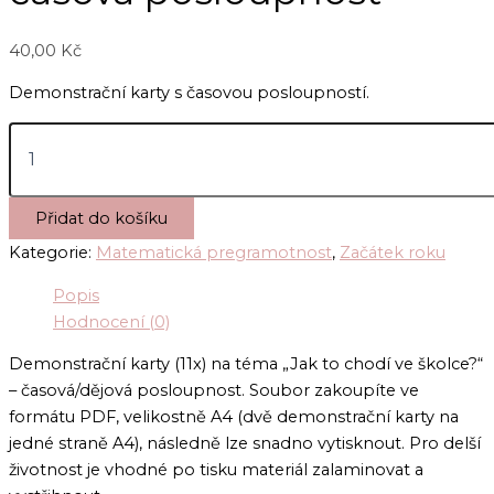
40,00
Kč
Demonstrační karty s časovou posloupností.
Jak
to
chodí
ve
Přidat do košíku
školce:
časová
Kategorie:
Matematická pregramotnost
,
Začátek roku
posloupnost
množství
Popis
Hodnocení (0)
Demonstrační karty (11x) na téma „Jak to chodí ve školce?“
– časová/dějová posloupnost. Soubor zakoupíte ve
formátu PDF, velikostně A4 (dvě demonstrační karty na
jedné straně A4), následně lze snadno vytisknout. Pro delší
životnost je vhodné po tisku materiál zalaminovat a